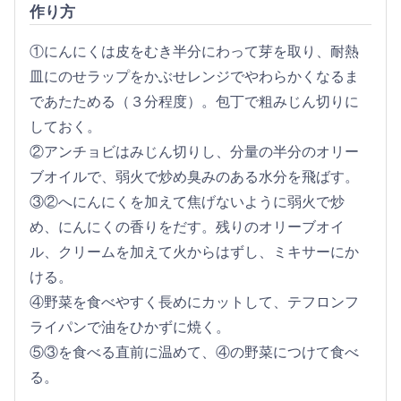
作り方
①にんにくは皮をむき半分にわって芽を取り、耐熱
皿にのせラップをかぶせレンジでやわらかくなるま
であたためる（３分程度）。包丁で粗みじん切りに
しておく。
②アンチョビはみじん切りし、分量の半分のオリー
ブオイルで、弱火で炒め臭みのある水分を飛ばす。
③②へにんにくを加えて焦げないように弱火で炒
め、にんにくの香りをだす。残りのオリーブオイ
ル、クリームを加えて火からはずし、ミキサーにか
ける。
④野菜を食べやすく長めにカットして、テフロンフ
ライパンで油をひかずに焼く。
⑤③を食べる直前に温めて、④の野菜につけて食べ
る。