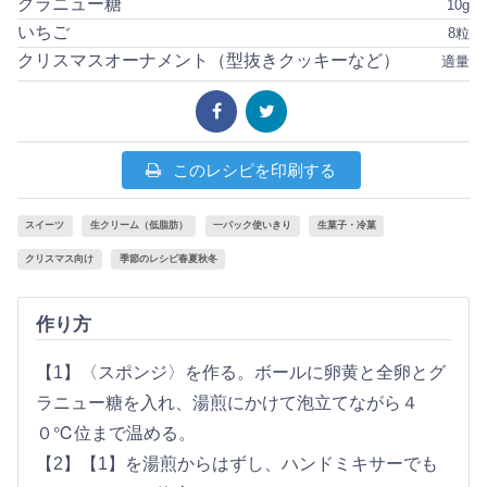
グラニュー糖
10g
いちご
8粒
クリスマスオーナメント（型抜きクッキーなど）
適量
このレシピを印刷する
スイーツ
生クリーム（低脂肪）
一パック使いきり
生菓子・冷菓
クリスマス向け
季節のレシピ春夏秋冬
作り方
【1】〈スポンジ〉を作る。ボールに卵黄と全卵とグ
ラニュー糖を入れ、湯煎にかけて泡立てながら４
０℃位まで温める。
【2】【1】を湯煎からはずし、ハンドミキサーでも