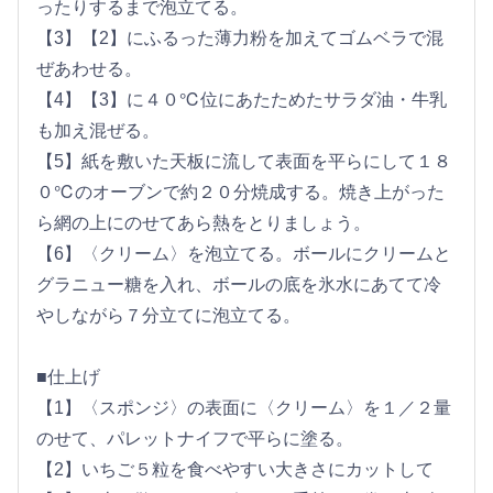
ったりするまで泡立てる。
【3】【2】にふるった薄力粉を加えてゴムベラで混
ぜあわせる。
【4】【3】に４０℃位にあたためたサラダ油・牛乳
も加え混ぜる。
【5】紙を敷いた天板に流して表面を平らにして１８
０℃のオーブンで約２０分焼成する。焼き上がった
ら網の上にのせてあら熱をとりましょう。
【6】〈クリーム〉を泡立てる。ボールにクリームと
グラニュー糖を入れ、ボールの底を氷水にあてて冷
やしながら７分立てに泡立てる。
■仕上げ
【1】〈スポンジ〉の表面に〈クリーム〉を１／２量
のせて、パレットナイフで平らに塗る。
【2】いちご５粒を食べやすい大きさにカットして