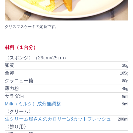
クリスマスケーキの定番です。
材料（１台分）
〈スポンジ〉（29cm×25cm）
卵黄
30g
全卵
105g
グラニュー糖
80g
薄力粉
45g
サラダ油
9ml
Milk（ミルク）成分無調整
9ml
〈クリーム〉
生クリーム屋さんのカロリー1/3カットフレッシュ
200ml
〈飾り用〉