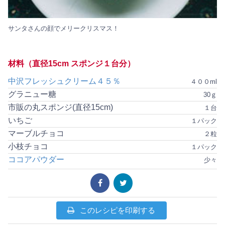
サンタさんの顔でメリークリスマス！
材料（直径15cm スポンジ１台分）
中沢フレッシュクリーム４５％
４００ml
グラニュー糖
30ｇ
市販の丸スポンジ(直径15cm)
１台
いちご
１パック
マーブルチョコ
２粒
小枝チョコ
１パック
ココアパウダー
少々
このレシピを印刷する