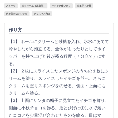
スイーツ
生クリーム（高脂肪）
一パック使いきり
生菓子・冷菓
火を使わないレシピ
クリスマス向け
作り方
【1】 ボールにクリームと砂糖を入れ、氷水にあてて
冷やしながら泡立てる。全体がもったりとしてホイ
ッパーを持ち上げた後が残る程度（７分立て）にす
る。
【2】 ２枚にスライスしたスポンジのうちの１枚にク
リームを塗り、スライスしたイチゴを並べ、さらに
クリ―ムを塗りスポンジをのせる。側面・上面にも
クリームを塗る。
【3】 上面にサンタの帽子に見立てたイチゴを飾り、
側面に小枝チョコを飾る。眉とひげは①に水で溶い
たココアを少量混ぜ合わせたものを絞る。目はマー