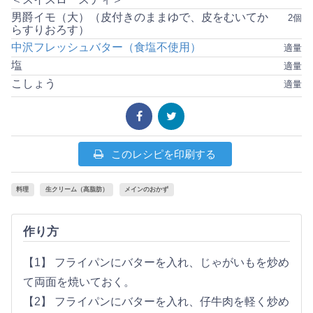
男爵イモ（大）（皮付きのままゆで、皮をむいてか
2個
らすりおろす）
中沢フレッシュバター（食塩不使用）
適量
塩
適量
こしょう
適量
このレシピを印刷する
料理
生クリーム（高脂肪）
メインのおかず
作り方
【1】 フライパンにバターを入れ、じゃがいもを炒め
て両面を焼いておく。
【2】 フライパンにバターを入れ、仔牛肉を軽く炒め