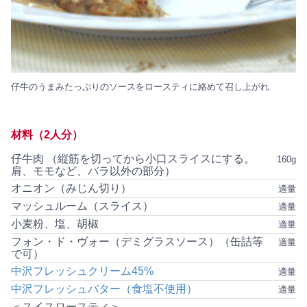
仔牛のうまみたっぷりのソースをロースティに絡めて召し上がれ
材料（2人分）
仔牛肉 （縦筋を切ってから小口スライスにする。
160g
肩、モモなど、バラ以外の部分）
オニオン（みじん切り）
適量
マッシュルーム（スライス）
適量
小麦粉、塩、胡椒
適量
フォン・ド・ヴォー（デミグラスソース）（缶詰等
適量
で可）
中沢フレッシュクリーム45%
適量
中沢フレッシュバター（食塩不使用）
適量
＜スイスロースティ＞