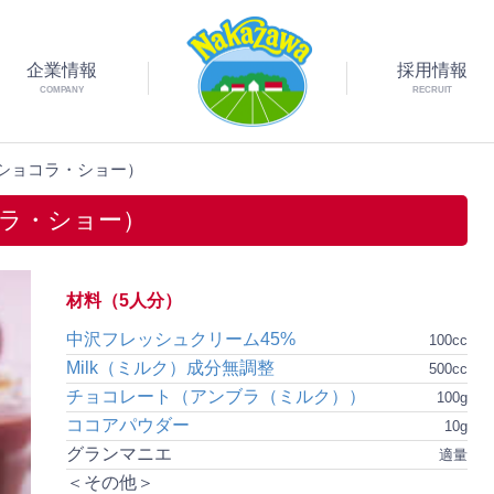
企業情報
採用情報
COMPANY
RECRUIT
ショコラ・ショー）
ラ・ショー）
材料（5人分）
中沢フレッシュクリーム45%
100cc
Milk（ミルク）成分無調整
500cc
チョコレート（アンブラ（ミルク））
100g
ココアパウダー
10g
グランマニエ
適量
＜その他＞