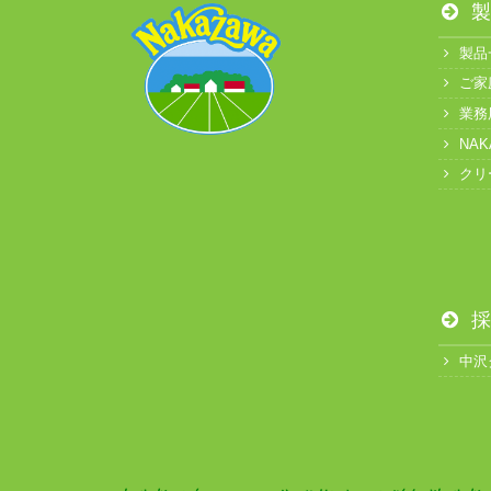
製
製品
ご家
業務
NA
クリ
採
中沢