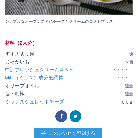
シンプルなオーブン焼きにチーズとクリームのコクをプラス
材料（2人分）
すずき切り身
1切
じゃがいも
２個
中沢フレッシュクリーム４５％
１００ｍｌ
Milk（ミルク）成分無調整
５０ｍｌ
オリーブオイル
適量
塩・胡椒
適量
ミックスシュレッドチーズ
６０ｇ
このレシピを印刷する