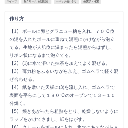
スイーツ
生クリーム（低脂肪）
一パック使いきり
生菓子・冷菓
作り方
【1】 ボールに卵とグラニュー糖を入れ、７０℃位
の湯を入れたボールに重ねて湯煎にかけながら泡立
てる。生地が人肌位に温まったら湯煎からはずし、
リボン状になるまで泡立てる。
【2】 (1)に水で溶いた抹茶を加えてよく混ぜる。
【3】 薄力粉をふるいながら加え、ゴムベラで軽く混
ぜ合わせる。
【4】 紙を敷いた天板に(3)を流し入れ、ゴムベラで
表面を平らにして１８０℃のオーブンで１３～１５
分焼く。
【5】 焼きあがったら粗熱をとり、乾燥しないように
ラップをかけてさまし、紙をはがす。
【6】 クリームをボールに入れ、氷水にあてながら８