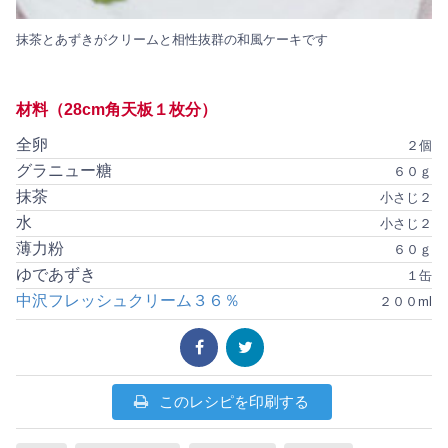
抹茶とあずきがクリームと相性抜群の和風ケーキです
材料（28cm角天板１枚分）
全卵
２個
グラニュー糖
６０ｇ
抹茶
小さじ２
水
小さじ２
薄力粉
６０ｇ
ゆであずき
１缶
中沢フレッシュクリーム３６％
２００ml
このレシピを印刷する