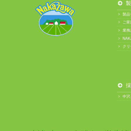
製
製品
ご家
業務
NA
クリ
採
中沢