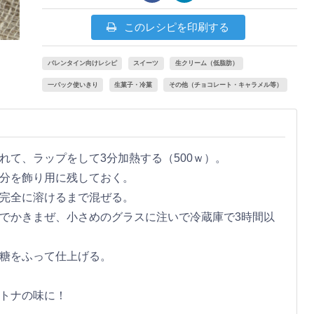
このレシピを印刷する
バレンタイン向けレシピ
スイーツ
生クリーム（低脂肪）
一パック使いきり
生菓子・冷菓
その他（チョコレート・キャラメル等）
れて、ラップをして3分加熱する（500ｗ）。
け分を飾り用に残しておく。
て完全に溶けるまで混ぜる。
器でかきまぜ、小さめのグラスに注いで冷蔵庫で3時間以
粉糖をふって仕上げる。
オトナの味に！