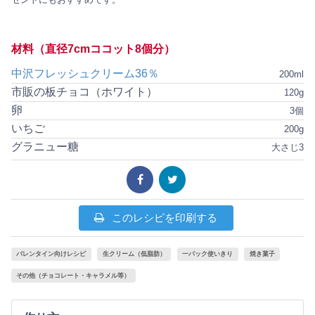
材料（直径7cmココット8個分）
中沢フレッシュクリーム36％
200ml
市販の板チョコ（ホワイト）
120g
卵
3個
いちご
200g
グラニュー糖
大さじ3
このレシピを印刷する
バレンタイン向けレシピ
生クリーム（低脂肪）
一パック使いきり
焼き菓子
その他（チョコレート・キャラメル等）