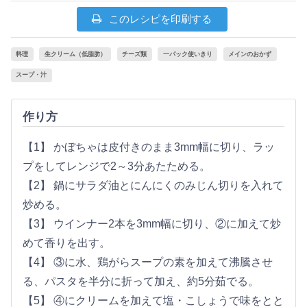
このレシピを印刷する
料理
生クリーム（低脂肪）
チーズ類
一パック使いきり
メインのおかず
スープ・汁
作り方
【1】 かぼちゃは皮付きのまま3mm幅に切り、ラッ
プをしてレンジで2～3分あたためる。
【2】 鍋にサラダ油とにんにくのみじん切りを入れて
炒める。
【3】 ウインナー2本を3mm幅に切り、②に加えて炒
めて香りを出す。
【4】 ③に水、鶏がらスープの素を加えて沸騰させ
る、パスタを半分に折って加え、約5分茹でる。
【5】 ④にクリームを加えて塩・こしょうで味をとと