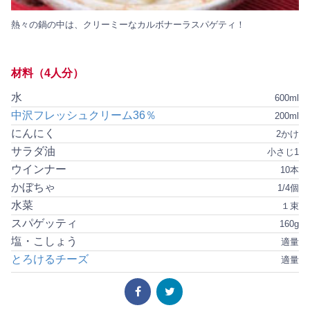
熱々の鍋の中は、クリーミーなカルボナーラスパゲティ！
材料（4人分）
水
600ml
中沢フレッシュクリーム36％
200ml
にんにく
2かけ
サラダ油
小さじ1
ウインナー
10本
かぼちゃ
1/4個
水菜
１束
スパゲッティ
160g
塩・こしょう
適量
とろけるチーズ
適量