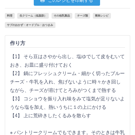
このレシピを印刷する
料理
生クリーム（低脂肪）
その他乳製品
チーズ類
簡単レシピ
サブのおかず・オードブル・おつまみ
作り方
【1】 そら豆はさやから出し、塩ゆでして皮をむいて
おき、お皿に盛り付けておく
【2】 鍋にフレッシュクリーム・細かく切ったブルー
チーズ・牛乳を入れ、焦げないように時々かき回し
ながら、チーズが溶けてとろみがつくまで熱する
【3】 コショウを振り入れ味をみて塩気が足りないよ
うなら塩を加え、熱いうちに１の上にかける
【4】 上に荒砕きしたくるみを散らす
※ パントリークリームでもできます。そのときは牛乳