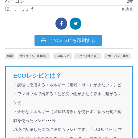
ベーコン
2枚
塩、こしょう
各適量
このレシピを印刷する
料理
生クリーム（低脂肪）
ECOレシピ
一パック使いきり
ご飯・パン・麺類
ECOレシピとは？
・調理に使用するエネルギー（電気・ガス）が少ないレシピ
・ワンボウルで出来る！など洗い物が少なく節水に繋がるレ
シピ
・余分なエネルギー（温室栽培等）を使わずに育った旬の食
材を使ったレシピ･･･等、
環境に配慮したエコに役立つレシピです。「ECOレシピ」マ