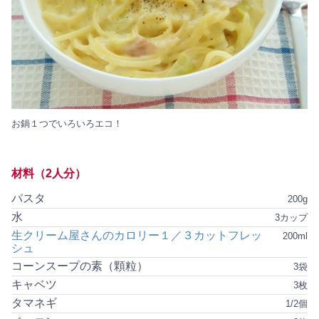
お鍋１つでいろいろエコ！
材料（2人分）
パスタ
200g
水
3カップ
生クリーム屋さんのカロリー１／３カットフレッ
200ml
シュ
コーンスープの素（顆粒）
3袋
キャベツ
3枚
タマネギ
1/2個