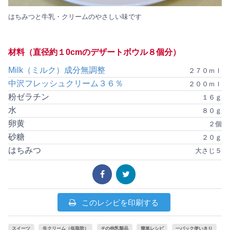
はちみつと牛乳・クリームのやさしい味です
材料（直径約１0cmのデザートボウル８個分）
Milk（ミルク）成分無調整
２７０ｍｌ
中沢フレッシュクリーム３６％
２００ｍｌ
粉ゼラチン
１６ｇ
水
８０ｇ
卵黄
２個
砂糖
２０ｇ
はちみつ
大さじ５
このレシピを印刷する
スイーツ
生クリーム（低脂肪）
その他乳製品
簡単レシピ
一パック使いきり