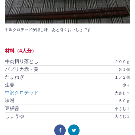
中沢クロテッドが隠し味、あと引くおいしさです
材料（4人分）
牛肉切り落とし
２００ｇ
パプリカ赤・黄
各１個
たまねぎ
１／２個
生姜
少々
中沢クロテッド
大さじ１
味噌
５０ｇ
豆板醤
小さじ１
しょうゆ
大さじ１