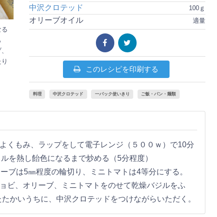
中沢クロテッド
100ｇ
オリーブオイル
適量
なる
も
ブ、
たり
このレシピを印刷する
料理
中沢クロテッド
一パック使いきり
ご飯・パン・麺類
でよくもみ、ラップをして電子レンジ（５００ｗ）で10分
ルを熱し飴色になるまで炒める（5分程度）
リーブは5㎜程度の輪切り、ミニトマトは4等分にする。
チョビ、オリーブ、ミニトマトをのせて乾燥バジルをふ
あたたかいうちに、中沢クロテッドをつけながらいただく。