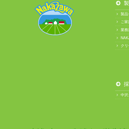
製
製品
ご家
業務
NA
クリ
採
中沢