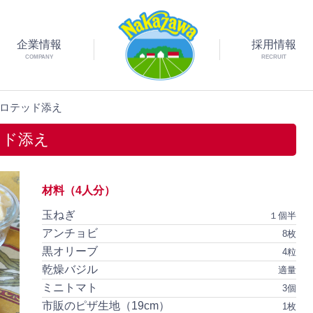
企業情報
採用情報
COMPANY
RECRUIT
クロテッド添え
ッド添え
材料（4人分）
玉ねぎ
１個半
アンチョビ
8枚
黒オリーブ
4粒
乾燥バジル
適量
ミニトマト
3個
市販のピザ生地（19cm）
1枚