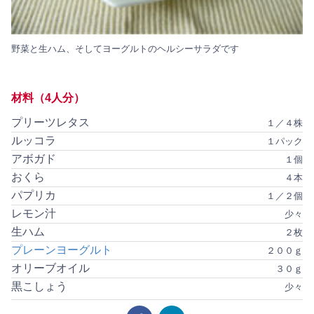
野菜と生ハム、そしてヨーグルトのヘルシーサラダです
材料（4人分）
プリーツレタス
１／４株
ルッコラ
１パック
アボガド
１個
おくら
４本
パプリカ
１／２個
レモン汁
少々
生ハム
２枚
プレーンヨーグルト
２００ｇ
オリーブオイル
３０ｇ
黒こしょう
少々