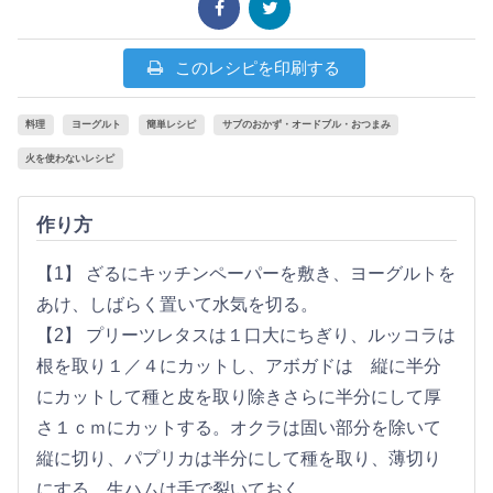
このレシピを印刷する
料理
ヨーグルト
簡単レシピ
サブのおかず・オードブル・おつまみ
火を使わないレシピ
作り方
【1】 ざるにキッチンペーパーを敷き、ヨーグルトを
あけ、しばらく置いて水気を切る。
【2】 プリーツレタスは１口大にちぎり、ルッコラは
根を取り１／４にカットし、アボガドは 縦に半分
にカットして種と皮を取り除きさらに半分にして厚
さ１ｃｍにカットする。オクラは固い部分を除いて
縦に切り、パプリカは半分にして種を取り、薄切り
にする。生ハムは手で裂いておく。