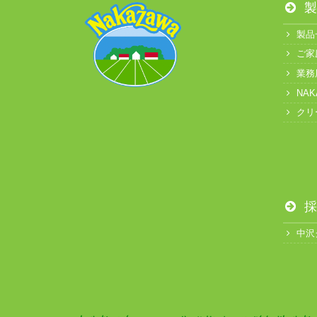
製
製品
ご家
業務
NA
クリ
採
中沢