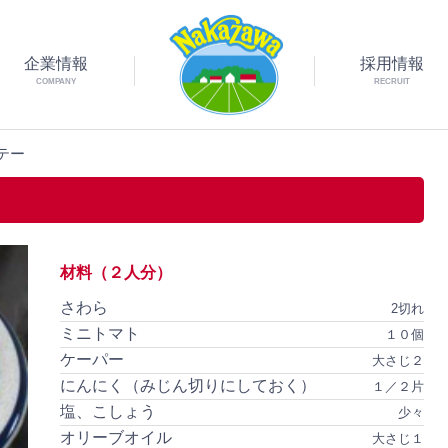
企業情報
採用情報
COMPANY
RECRUIT
テー
材料（２人分）
さわら
2切れ
ミニトマト
１０個
ケーパー
大さじ２
にんにく（みじん切りにしておく）
１／２片
塩、こしょう
少々
オリーブオイル
大さじ１