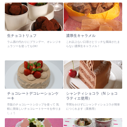
生チョコトリュフ
濃厚生キャラメル
ラム酒の代わりにブランデー、オレンジキ
これ以上ない口溶けとリッチな風味がたま
ュラソーを使ってもOK!
らない濃厚生キャラメル！
チョコレートデコレーションケ
シャンティショコラ（N ショコ
ーキ
ラティエ使用）
市販のチョコレートシロップを使って 気
手間をかけずにシャンティショコラが簡単
軽に美味しいチョコレートケーキを作りま
につくれます（業務用）
しょう