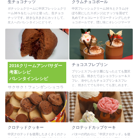
生チョコナッツ
クラムチョコボール
ガナッシュクリームに中沢フレッシュクリ
中沢フレッシュクリーム36％とクラム(そ
ーム36％をたっぷりと使った、生チョコ
ぼろ状にしたスポンジ)とナッツを混ぜて
ナッツです。好きな大きさにカットして、
丸めてチョコレートでコーティングしたチ
友人へのバレンタインにどうぞ。
ョコボールです。隠し味にオレンジマーマ
レードが入っています。バレンタインのプ
レゼントにもおすすめです。
チョコスフレプリン
2016クリームアンバサダー
考案レシピ
プリンとスフレが２層になったとても贅沢
なひと品。焼きたてはショコラショー＆ス
バレンタインレシピ
フレ、冷やしたらチョコプリン＆スフレ
と、焼きたてでも冷やしても楽しめます。
サクサク！フォンダンショコラ
チョコレート好きにはたまらないカップデ
風カップケーキ
ザートをクリスマスのおもてなしにいかが
ですか。
クッキー生地の配合をベースにしたココア
生地で、ガナッシュクリームを包んだカッ
プケーキです。バターの代わりに中沢クロ
テッドを使用しています。焼きたては、サ
クサクと香ばしく、２～３日おくとしっと
りした味わいが楽しめます。電子レンジに
クロテッドクッキー
クロテッドカップケーキ
30秒ほどかければ中のガナッシュクリー
ムがとろけて、さらにおいしくなります。
中沢クロテッドを使用したさくさくのクッ
バターの代わりに「中沢クロテッド」を使
バレンタインのプレゼントにもおすすめで