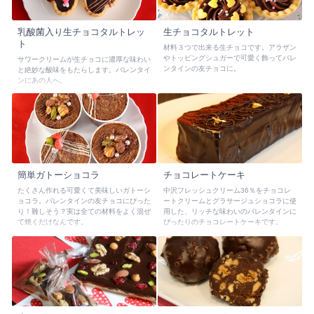
乳酸菌入り生チョコタルトレッ
生チョコタルトレット
ト
材料３つで出来る生チョコです。アラザン
やトッピングシュガーで可愛く飾ってバレ
サワークリームが生チョコに濃厚な味わい
ンタインの友チョコに。
と絶妙な酸味をもたらします。バレンタイ
ンにあの人へ。
簡単ガトーショコラ
チョコレートケーキ
たくさん作れる可愛くて美味しいガトーシ
中沢フレッシュクリーム36％をチョコレ
ョコラ。バレンタインの友チョコにぴった
ートクリームとグラサージュショコラに使
り！難しそう？実は全ての材料をよく混ぜ
用した、リッチな味わいのバレンタインに
て焼くだけなんです。
ぴったりのチョコレートケーキです。