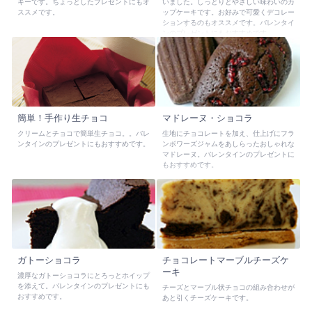
キーです。ちょっとしたプレゼントにもオ
いました。しっとりとやさしい味わいのカ
す。
ススメです。
ップケーキです。お好みで可愛くデコレー
ションするのもオススメです。バレンタイ
ンのプレゼントにもおすすめです。
簡単！手作り生チョコ
マドレーヌ・ショコラ
クリームとチョコで簡単生チョコ。。バレ
生地にチョコレートを加え、仕上げにフラ
ンタインのプレゼントにもおすすめです。
ンボワーズジャムをあしらったおしゃれな
マドレーヌ。バレンタインのプレゼントに
もおすすめです。
ガトーショコラ
チョコレートマーブルチーズケ
ーキ
濃厚なガトーショコラにとろっとホイップ
を添えて。バレンタインのプレゼントにも
チーズとマーブル状チョコの組み合わせが
おすすめです。
あと引くチーズケーキです。