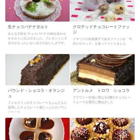
生チョコバナナタルト
クロテッドチョコレートファッ
ジ
みんな大好き”チョコバナナ”の組み合わせ
をタルトに仕上げました。プレゼントにす
イギリスの伝統菓子であるファッジを「中
るのがもったいないほどのおいしさです。
沢クロテッド」を使ってつくりました
パウンド・ショコラ・オランジ
アントルメ トロワ ショコラ
ュ
ブラウニー生地に異なる3層のチョコレー
トムースを贅沢に重ねました
フェルクリンのチョコレートをふんだんに
使用したチョコレート感たっぷりのパウン
ドケーキ