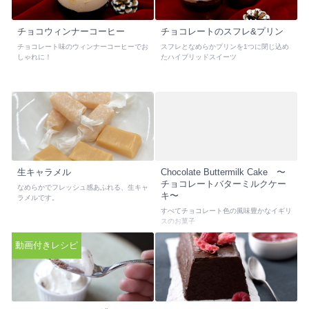
チョコウィンナーコーヒー
チョコレートのスフレ&プリン
チョコレート味のウィンナーコーヒーでお
スフレとなめらかプリンを1つに閉じ込め
しゃれに！
たハイブリッドスイーツ
生キャラメル
Chocolate Buttermilk Cake 〜
チョコレートバターミルクケー
なめらかでフレッシュ感あふれる、生キャ
キ〜
ラメルです。
すべてチョコレート色の風味豊かなイギリ
スのお菓子
動画付きレシピ