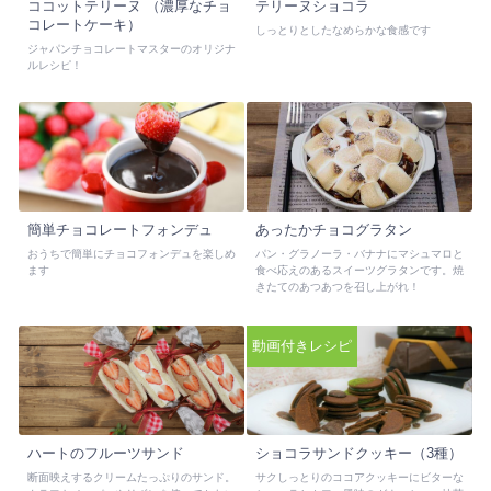
ココットテリーヌ （濃厚なチョ
テリーヌショコラ
コレートケーキ）
しっとりとしたなめらかな食感です
ジャパンチョコレートマスターのオリジナ
ルレシピ！
簡単チョコレートフォンデュ
あったかチョコグラタン
おうちで簡単にチョコフォンデュを楽しめ
パン・グラノーラ・バナナにマシュマロと
ます
食べ応えのあるスイーツグラタンです。焼
きたてのあつあつを召し上がれ！
動画付きレシピ
ハートのフルーツサンド
ショコラサンドクッキー（3種）
断面映えするクリームたっぷりのサンド。
サクしっとりのココアクッキーにビターな