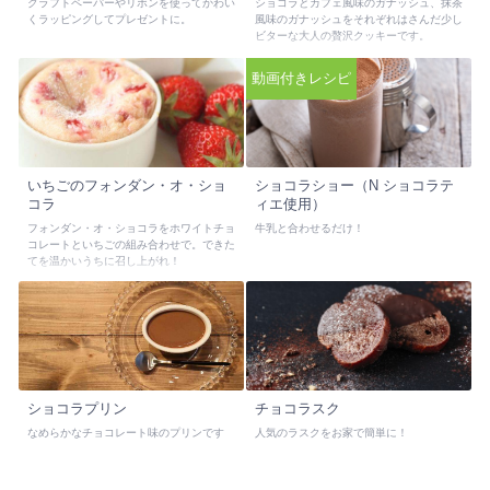
クラフトペーパーやリボンを使ってかわい
ショコラとカフェ風味のガナッシュ、抹茶
くラッピングしてプレゼントに。
風味のガナッシュをそれぞれはさんだ少し
ビターな大人の贅沢クッキーです。
動画付きレシピ
いちごのフォンダン・オ・ショ
ショコラショー（N ショコラテ
コラ
ィエ使用）
フォンダン・オ・ショコラをホワイトチョ
牛乳と合わせるだけ！
コレートといちごの組み合わせで。できた
てを温かいうちに召し上がれ！
ショコラプリン
チョコラスク
なめらかなチョコレート味のプリンです
人気のラスクをお家で簡単に！