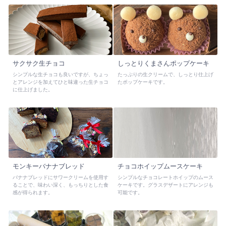
サクサク生チョコ
しっとりくまさんポップケーキ
シンプルな生チョコも良いですが、ちょっ
たっぷりの生クリームで、しっとり仕上げ
とアレンジを加えてひと味違った生チョコ
たポップケーキです。
に仕上げました。
モンキーバナナブレッド
チョコホイップムースケーキ
バナナブレッドにサワークリームを使用す
シンプルなチョコレートホイップのムース
ることで、味わい深く、もっちりとした食
ケーキです。グラスデザートにアレンジも
感が得られます。
可能です。