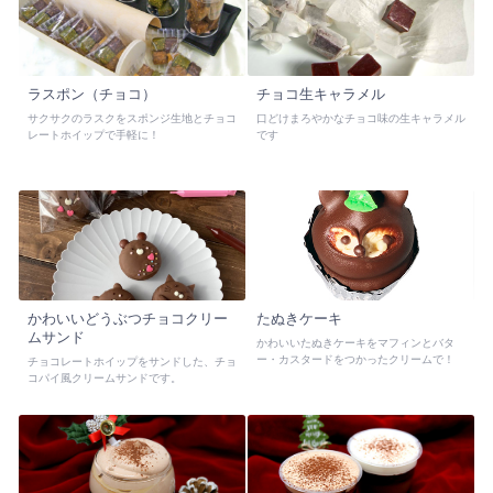
ラスポン（チョコ）
チョコ生キャラメル
サクサクのラスクをスポンジ生地とチョコ
口どけまろやかなチョコ味の生キャラメル
レートホイップで手軽に！
です
かわいいどうぶつチョコクリー
たぬきケーキ
ムサンド
かわいいたぬきケーキをマフィンとバタ
ー・カスタードをつかったクリームで！
チョコレートホイップをサンドした、チョ
コパイ風クリームサンドです。