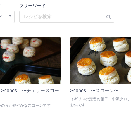
む
フリーワード
ド
ry Scones 〜チェリースコー
Scones 〜スコーン〜
イギリスの定番お菓子、中沢クロテ
お供です
ーの赤が鮮やかなスコーンです