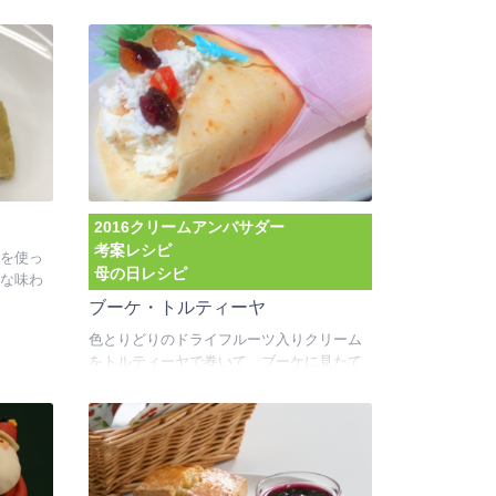
2016クリームアンバサダー
考案レシピ
を使っ
母の日レシピ
な味わ
ブーケ・トルティーヤ
色とりどりのドライフルーツ入りクリーム
をトルティーヤで巻いて、ブーケに見たて
ました。日ごろの感謝を込めて作れば想い
も伝わるはず！火を使わず、作業工程も少
ないため、お子様にも作りやすいレシピで
す。大人向けにはコアントローを加えると
香りが増してより美味しくなります。