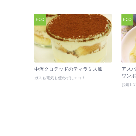
ECO
ECO
中沢クロテッドのティラミス風
アス
ワン
ガスも電気も使わずにエコ！
お鍋1