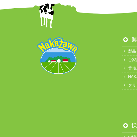
製
製品
ご家
業務
NA
クリ
採