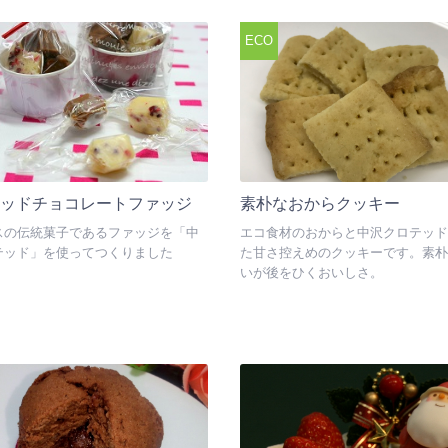
ECO
テッドチョコレートファッジ
素朴なおからクッキー
スの伝統菓子であるファッジを「中
エコ食材のおからと中沢クロテッド
テッド」を使ってつくりました
た甘さ控えめのクッキーです。素朴
いが後をひくおいしさ。