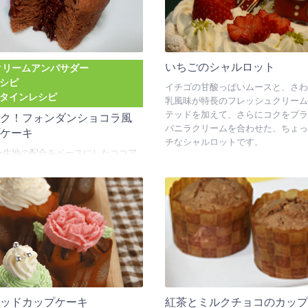
いちごのシャルロット
6クリームアンバサダー
シピ
イチゴの甘酸っぱいムースと、さわ
タインレシピ
乳風味が特長のフレッシュクリーム
テッドを加えて、さらにコクをプラ
サク！フォンダンショコラ風
バニラクリームを合わせた、ちょっ
プケーキ
チなシャルロットです。
ー生地の配合をベースにしたココア
、ガナッシュクリームを包んだカッ
キです。バターの代わりに中沢クロ
を使用しています。焼きたては、サ
と香ばしく、２～３日おくとしっと
味わいが楽しめます。電子レンジに
ほどかければ中のガナッシュクリーム
けて、さらにおいしくなります。バ
インのプレゼントにもおすすめで
テッドカップケーキ
紅茶とミルクチョコのカップ