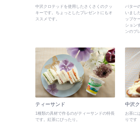
中沢クロテッドを使用したさくさくのクッ
バター
キーです。ちょっとしたプレゼントにもオ
いまし
ススメです。
ップケ
ション
ンのプ
ティーサンド
中沢
1種類の具材で作るのがティーサンドの特長
お茶に
です。紅茶にぴったり。
りです