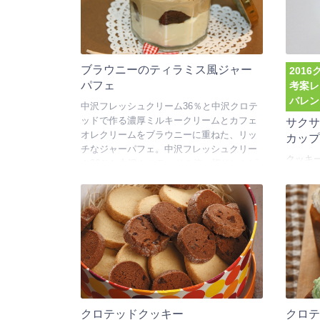
ブラウニーのティラミス風ジャー
201
パフェ
考案レ
バレン
中沢フレッシュクリーム36％と中沢クロテ
ッドで作る濃厚ミルキークリームとカフェ
サク
オレクリームをブラウニーに重ねた、リッ
カッ
チなジャーパフェ。中沢フレッシュクリー
クッキ
ム36％と中沢クロテッドの使い切りレシピ
生地で
です。
プケー
テッド
クサク
りした
30秒
がとろ
レンタ
す。
クロテッドクッキー
クロ