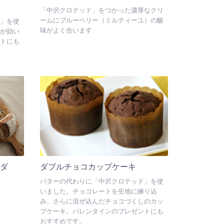
「中沢クロテッド」をつかった濃厚なクリ
ームにブルーベリー（ミルティーユ）の酸
」を使
味がよく合います
が効い
トにも
ラダ
ダブルチョコカップケーキ
バターの代わりに「中沢クロテッド」を使
いました。チョコレートを生地に練り込
み、さらに混ぜ込んだチョコづくしのカッ
プケーキ。バレンタインのプレゼントにも
おすすめです。