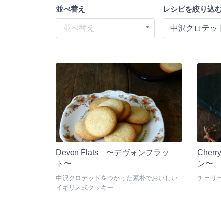
並べ替え
レシピを絞り込
並べ替え
中沢クロテッ
Devon Flats 〜デヴォンフラッ
Cher
ト〜
ン〜
中沢クロテッドをつかった素朴でおいしい
チェリ
イギリス式クッキー