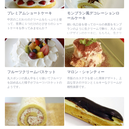
プレミアムショートケーキ
モンブラン風デコレーションロ
ールケーキ
中沢のこだわりのクリームをたっぷりと使
って、世界に１つだけのとびきりのショー
細い丸口金を使ってロールの表面をモンブ
トケーキを作ってみませんか？
ランのように生クリームで飾り、大人っぽ
いデザインのケーキに。もちろん、生クリ
ームにマロンペーストを混ぜてマロン味に
しても。
フルーツクリームバスケット
マロン・シャンティー
丸スポンジの真ん中をくり抜いてフルーツ
市販のカステラを使った簡単デザート。上
を詰め込んだ様子がフルーツバスケットの
品な甘さのマロンとミルキーなクリームが
ようです。
相性抜群です。