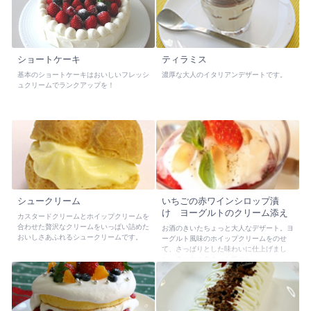
ショートケーキ
ティラミス
基本のショートケーキはおいしいフレッシ
濃厚な大人のイタリアンデザートです。
ュクリームでランクアップを！
シュークリーム
いちごの赤ワインシロップ漬
け ヨーグルトのクリーム添え
カスタードクリームとホイップクリームを
合わせた贅沢なクリームをいっぱい詰めた
お酒のきいたちょっと大人なデザート。ヨ
おいしさあふれるシュークリームです。
ーグルト風味のホイップクリームをのせ
て、さっぱりとした味わいに仕上げまし
た。赤と白の色合いも華やか。