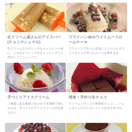
生クリーム屋さんのアイスバー
フライパンdeホワイトムースロ
(チョコマシュマロ)
ールケーキ
生クリーム入りのリッチなチョコレート味
フライパンで作った生地にクリームとホワ
に、くるみとマシュマロをトッピングした
イトチョコで作ったムースを巻きます
贅沢なアイスバーです。
手づくりアイスクリーム
簡単！手作り生チョコ
ご家庭にある食材と合わせて冷凍庫で凍ら
クリームとチョコで簡単生チョコ。。バレ
せれば、手づくりのアイスクリームの出来
ンタインのプレゼントにもおすすめです。
上がり。