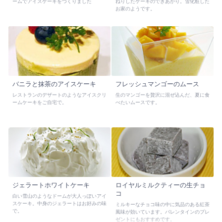
ームでアイスケーキをつくりました
ねりしたケーキのできあがり。雪化粧した
お家のようです。
バニラと抹茶のアイスケーキ
フレッシュマンゴーのムース
レストランのデザートのようなアイスクリ
生のマンゴーを贅沢に混ぜ込んだ、夏に食
ームケーキをご自宅で。
べたいムースです。
ジェラートホワイトケーキ
ロイヤルミルクティーの生チョ
コ
白い雪山のようなドームが大人っぽいアイ
スケーキ。中身のジェラートはお好みの味
ミルキーなチョコ味の中に気品のある紅茶
で。
風味が効いています。バレンタインのプレ
ゼントにもおすすめです。