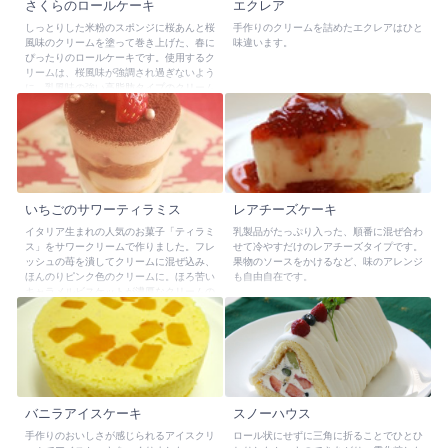
さくらのロールケーキ
エクレア
しっとりした米粉のスポンジに桜あんと桜
手作りのクリームを詰めたエクレアはひと
風味のクリームを塗って巻き上げた、春に
味違います。
ぴったりのロールケーキです。使用するク
リームは、桜風味が強調され過ぎないよう
に、乳風味の強い高脂肪タイプのクリーム
がおすすめです。
いちごのサワーティラミス
レアチーズケーキ
イタリア生まれの人気のお菓子「ティラミ
乳製品がたっぷり入った、順番に混ぜ合わ
ス」をサワークリームで作りました。フレ
せて冷やすだけのレアチーズタイプです。
ッシュの苺を潰してクリームに混ぜ込み、
果物のソースをかけるなど、味のアレンジ
ほんのりピンク色のクリームに。ほろ苦い
も自由自在です。
キャラメルビスケットが濃厚なクリームの
味を引き立てます。
バニラアイスケーキ
スノーハウス
手作りのおいしさが感じられるアイスクリ
ロール状にせずに三角に折ることでひとひ