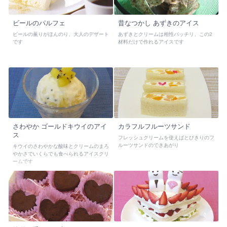
ビールのパルフェ
昔なつかし あずきのアイス
ビールの薫りがほんのり、大人のデザート
あずきとクリームは相性バッチリ、この2
です
材料だけで作れるアイスです
さわやか ゴールドキウイのアイ
カラフルフルーツサンド
ス
フレッシュクリームを使えばとびきりのフ
ルーツサンドのできあがり
キウイのさわやかな酸味とクリームのまろ
やかさでいくらでも食べられるアイスクリ
ームです