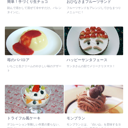
簡単！手づくり生チョコ
おひなさまフルーツサンド
刻んで溶かして混ぜて冷やすだけ。バレン
フルーツサンドをアレンジしてひなまつり
タインに。
メニューに！
苺のババロア
ハッピーサンタフェース
いちごと生クリームのやさしい味のデザー
サンタさんの顔でメリークリスマス！
ト
トライフル風ケーキ
モンブラン
デコレーション等難しい作業の要らない、
モンブランとは、「白い山」を意味するヨ