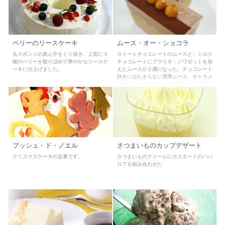
ベリーのリースケーキ
ムース・オー・ショコラ
丸スポンジの真ん中をくり抜き、上面に３
スイートチョコレートのムースと、ミルク
種のベリーを散りばめて華やかなリースケ
チョコレートにプラリネ・ノワゼットを加
ーキに仕上げました。
えたムースが２層になった、チョコレート
好きにはたまらない濃厚ムース。キャラメ
リゼしたヘーゼルナッツがアクセントで
す。
ブッシュ・ド・ノエル
さつまいものカップデザート
クリスマスケーキの定番です。
さつまいものクリームにカスタードのババ
ロアを組み合わせた