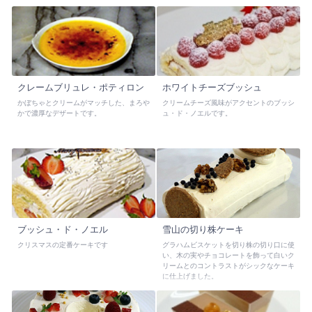
クレームブリュレ・ポティロン
ホワイトチーズブッシュ
かぼちゃとクリームがマッチした、まろや
クリームチーズ風味がアクセントのブッシ
かで濃厚なデザートです。
ュ・ド・ノエルです。
ブッシュ・ド・ノエル
雪山の切り株ケーキ
クリスマスの定番ケーキです
グラハムビスケットを切り株の切り口に使
い、木の実やチョコレートを飾って白いク
リームとのコントラストがシックなケーキ
に仕上げました。