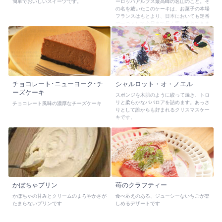
簡単でおいしいスイーツです。
ーロッパアルプス最高峰の名山のこと。そ
の名を戴いたこのケーキは、お菓子の本場
フランスはもとより、日本においても定番
の一つとして今日まで長く親しまれてきま
した。その足跡をたどると、マロングラッ
セを作る際にできるマロンペーストを使っ
て作られたようで、1800年代初頭より、
その名が登場します。
チョコレート･ニューヨーク･チ
シャルロット・オ・ノエル
ーズケーキ
スポンジを木肌のように絞って焼き、トロ
リと柔らかなババロアを詰めます。あっさ
チョコレート風味の濃厚なチーズケーキ
りとして誰からも好まれるクリスマスケー
キです。
かぼちゃプリン
苺のクラフティー
かぼちゃの甘みとクリームのまろやかさが
食べ応えのある、ジューシーないちごが楽
たまらないプリンです
しめるデザートです