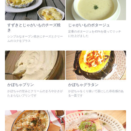
すずきとじゃがいものチーズ焼
じゃがいものポタージュ
き
定番のポタージュを45%を使ってリッチ
に仕上げました
シンプルなオーブン焼きにチーズとクリー
ムのコクをプラス
かぼちゃプリン
かぼちゃグラタン
かぼちゃの甘みとクリームのまろやかさが
かぼちゃをくり抜いて器にした存在感のあ
たまらないプリンです
る一皿です