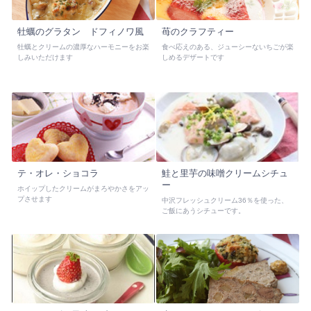
牡蠣のグラタン ドフィノワ風
苺のクラフティー
牡蠣とクリームの濃厚なハーモニーをお楽
食べ応えのある、ジューシーないちごが楽
しみいただけます
しめるデザートです
テ・オレ・ショコラ
鮭と里芋の味噌クリームシチュ
ー
ホイップしたクリームがまろやかさをアッ
プさせます
中沢フレッシュクリーム36％を使った、
ご飯にあうシチューです。