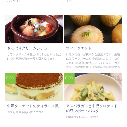
スをかけて
ても
さっぱりクリームシチュー
ウィークエンド
サワークリームを仕上げにさっと添えるだ
レモンの香りが爽やかな焼菓子です。生地
けでお料理の味を一段と引き立てます。
にサワークリームを混ぜ込むことで、コク
を出しつつ軽い食感になっています。カッ
プケーキの型で焼けば焼成時間が短縮する
上、見た目もかわいいので、ちょっとした
ギフトにお薦めです。
ECO
ECO
中沢クロテッドのティラミス風
アスパラガスと中沢クロテッド
のワンポットパスタ
ガスも電気も使わずにエコ！
お鍋1つでいろいろ節約！