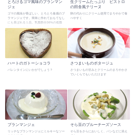
とろけるゴマ風味のブランマン
生クリームたっぷり ビストロ
ジェ
の田舎風テリーヌ
ゴマの風味が香ばしい、とろとろ食感のブ
卵の代わりにクリーム使用でまろやかで食
ラマンジェです。簡単に作れておもてなし
べやすく
にも喜ばれる１品。乳脂肪分36%の低脂
肪クリームを使うことで、口当たりを軽や
かに、食べやすく仕上げました。黒ゴマは
コクのあるしっかした味わい、白ゴマはク
リームの味に溶け込んで優しい味わいにな
ります。
ハートのガトーショコラ
さつまいものポタージュ
バレンタインにいかがでしょう？
さつまいもの甘みとクリームのまろやかさ
でいくらでもいただけます
ブランマンジェ
そら豆のブルーチーズソース
リッチなブランマンジェにミルキーなソー
そら豆をさらにおいしく、パンなどに添え