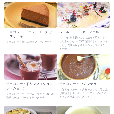
チョコレート･ニューヨーク･チ
シャルロット・オ・ノエル
ーズケーキ
スポンジを木肌のように絞って焼き、トロ
リと柔らかなババロアを詰めます。あっさ
チョコレート風味の濃厚なチーズケーキ
りとして誰からも好まれるクリスマスケー
キです。
チョコレートドリンク（ショコ
チョコレート フォンデュ
ラ・ショー）
お好きなフルーツや具材で楽しくお召し上
がり頂けます。ホームパーティーやバレン
チョコレートとクリームをリッチに使った
タインにお楽しみ下さい！
贅沢なチョコレートドリンクです