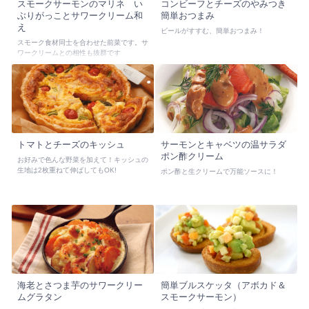
スモークサーモンのマリネ い
コンビーフとチーズのやみつき
ぶりがっことサワークリーム和
簡単おつまみ
え
ビールがすすむ、簡単おつまみ！
スモーク食材同士を合わせた前菜です。サ
ワークリームとの相性も抜群です
トマトとチーズのキッシュ
サーモンとキャベツの温サラダ
ポン酢クリーム
お好みで色んな野菜を加えて！キッシュの
生地は2枚重ねて伸ばしてもOK!
ポン酢と生クリームで万能ソースに！
海老とさつま芋のサワークリー
簡単ブルスケッタ（アボカド＆
ムグラタン
スモークサーモン）