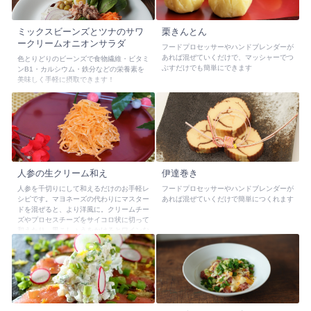
ミックスビーンズとツナのサワ
栗きんとん
ークリームオニオンサラダ
フードプロセッサーやハンドブレンダーが
あれば混ぜていくだけで、マッシャーでつ
色とりどりのビーンズで食物繊維・ビタミ
ぶすだけでも簡単にできます
ンB1・カルシウム・鉄分などの栄養素を
美味しく手軽に摂取できます！
人参の生クリーム和え
伊達巻き
人参を千切りにして和えるだけのお手軽レ
フードプロセッサーやハンドブレンダーが
シピです。マヨネーズの代わりにマスター
あれば混ぜていくだけで簡単につくれます
ドを混ぜると、より洋風に。クリームチー
ズやプロセスチーズをサイコロ状に切って
和えたり、黒こしょうをかけるとワインな
どのお酒にも合います。