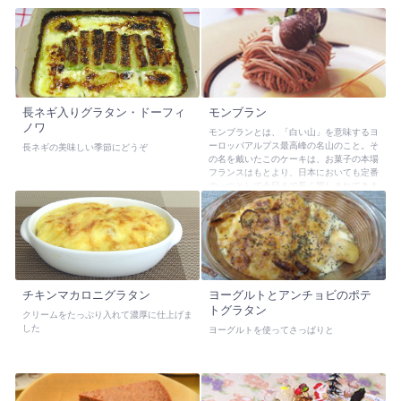
長ネギ入りグラタン・ドーフィ
モンブラン
ノワ
モンブランとは、「白い山」を意味するヨ
ーロッパアルプス最高峰の名山のこと。そ
長ネギの美味しい季節にどうぞ
の名を戴いたこのケーキは、お菓子の本場
フランスはもとより、日本においても定番
の一つとして今日まで長く親しまれてきま
した。その足跡をたどると、マロングラッ
セを作る際にできるマロンペーストを使っ
て作られたようで、1800年代初頭より、
その名が登場します。
チキンマカロニグラタン
ヨーグルトとアンチョビのポテ
トグラタン
クリームをたっぷり入れて濃厚に仕上げま
した
ヨーグルトを使ってさっぱりと