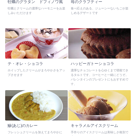
牡蠣のグラタン ドフィノワ風
苺のクラフティー
牡蠣とクリームの濃厚なハーモニーをお楽
食べ応えのある、ジューシーないちごが楽
しみいただけます
しめるデザートです
テ・オレ・ショコラ
ハッピーガトーショコラ
ホイップしたクリームがまろやかさをアッ
濃厚なチョコレートを心ゆくまで堪能でき
プさせます
るタルトです、コーヒーと一緒にどうぞ。
バレンタインのプレゼントにもおすすめで
す。
鰺(あじ)のカレー
キャラメルアイスクリーム
フレッシュクリームを加えてまろやかに
手作りのアイスクリームは美味しさ格別で