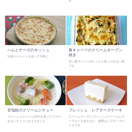
す
ハムとチーズのキッシュ
春キャベツのクリームオーブン
焼き
冷凍パイシートを使って手軽に
甘い春キャベツがたくさん食べられる一皿
です
甘塩鮭のクリームシチュー
フレッシュ レアチーズケーキ
フレッシュクリーム45%を使ってコクの
クリームチーズにフレッシュクリームとヨ
あるシチューに仕上げました
ーグルトを合わせた、濃厚なレアチーズケ
ーキです