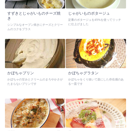
すずきとじゃがいものチーズ焼
じゃがいものポタージュ
き
定番のポタージュを45%を使ってリッチ
に仕上げました
シンプルなオーブン焼きにチーズとクリー
ムのコクをプラス
かぼちゃプリン
かぼちゃグラタン
かぼちゃの甘みとクリームのまろやかさが
かぼちゃをくり抜いて器にした存在感のあ
たまらないプリンです
る一皿です