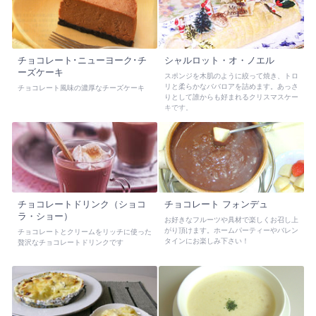
チョコレート･ニューヨーク･チ
シャルロット・オ・ノエル
ーズケーキ
スポンジを木肌のように絞って焼き、トロ
リと柔らかなババロアを詰めます。あっさ
チョコレート風味の濃厚なチーズケーキ
りとして誰からも好まれるクリスマスケー
キです。
チョコレートドリンク（ショコ
チョコレート フォンデュ
ラ・ショー）
お好きなフルーツや具材で楽しくお召し上
がり頂けます。ホームパーティーやバレン
チョコレートとクリームをリッチに使った
タインにお楽しみ下さい！
贅沢なチョコレートドリンクです