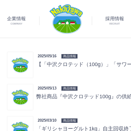
企業情報
採用情報
COMPANY
RECRUIT
2025/05/16
商品情報
【「中沢クロテッド（100g）」「サワークリ
2025/05/13
商品情報
弊社商品『中沢クロテッド100g』の供
2025/03/10
商品情報
「ギリシャヨーグルト1kg」自主回収終