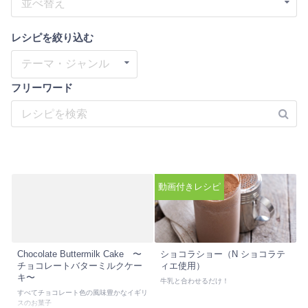
並べ替え
レシピを絞り込む
テーマ・ジャンル
フリーワード
動画付きレシピ
Chocolate Buttermilk Cake 〜
ショコラショー（N ショコラテ
チョコレートバターミルクケー
ィエ使用）
キ〜
牛乳と合わせるだけ！
すべてチョコレート色の風味豊かなイギリ
スのお菓子