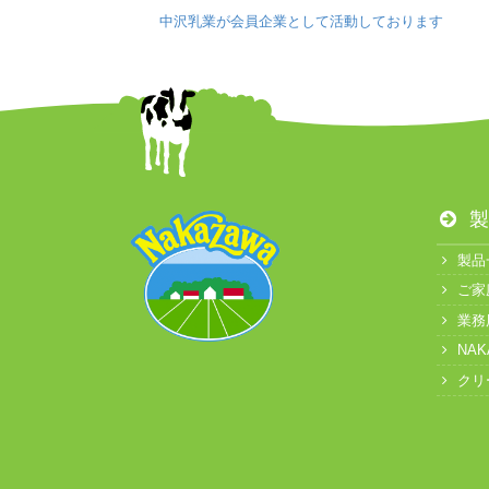
中沢乳業が会員企業として活動しております
製
製品
ご家
業務
NA
クリ