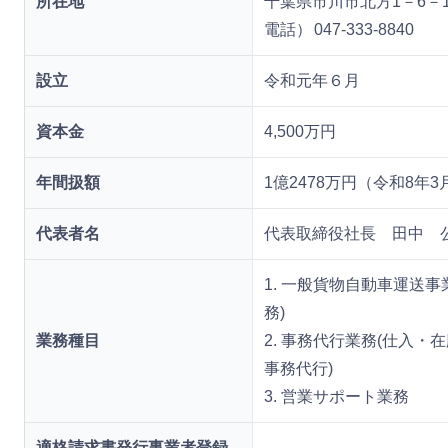
所在地
千葉県市川市北方1－6－1
電話）
047-333-8840
設立
令和元年６月
資本金
4,500万円
年間扱額
1億2478万円（令和8年3
代表者名
代表取締役社長 田中 
1. 一般貨物自動車運送
務)
業務種目
2. 事務代行業務(仕入
事務代行)
3. 営業サポート業務
適格請求書発行事業者登録