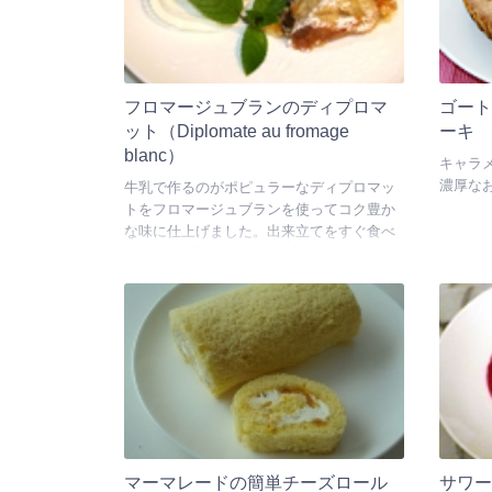
フロマージュブランのディプロマ
ゴー
ット（Diplomate au fromage
ーキ
blanc）
キャラ
濃厚な
牛乳で作るのがポピュラーなディプロマッ
トをフロマージュブランを使ってコク豊か
な味に仕上げました。出来立てをすぐ食べ
るよりも3日程経った頃の方が味が馴染んで
美味しいです。
マーマレードの簡単チーズロール
サワ