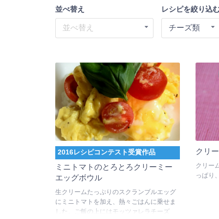
並べ替え
レシピを絞り込
並べ替え
チーズ類
クリ
2016レシピコンテスト受賞作品
クリー
ミニトマトのとろとろクリーミー
っぱり
エッグボウル
生クリームたっぷりのスクランブルエッグ
にミニトマトを加え、熱々ごはんに乗せま
した。ご飯の上にはモッツァレラチーズ