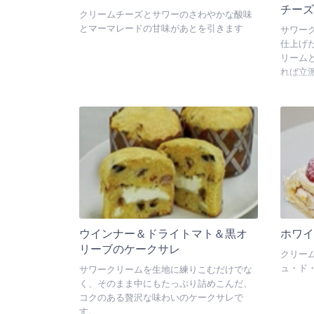
チー
クリームチーズとサワーのさわやかな酸味
とマーマレードの甘味があとを引きます
サワー
仕上げ
リーム
れば立
ウインナー＆ドライトマト＆黒オ
ホワ
リーブのケークサレ
クリー
ュ・ド
サワークリームを生地に練りこむだけでな
く、そのまま中にもたっぷり詰めこんだ、
コクのある贅沢な味わいのケークサレで
す。