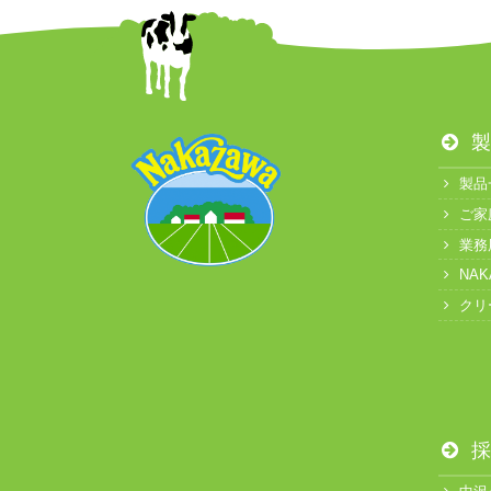
製
製品
ご家
業務
NA
クリ
採