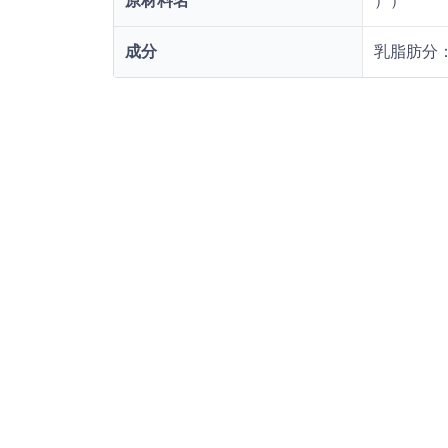
原材料名
））
成分
乳脂肪分：