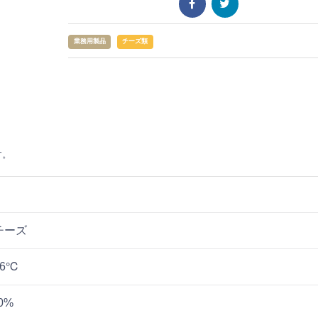
業務用製品
チーズ類
す。
チーズ
6℃
0%