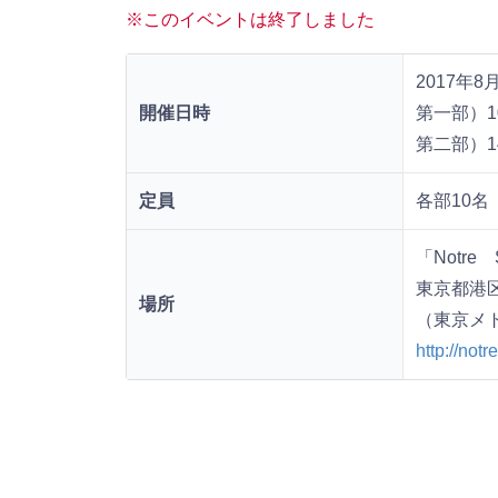
※このイベントは終了しました
2017年
開催日時
第一部）10
第二部）14
定員
各部10名
「Notre
東京都港区
場所
（東京メ
http://not