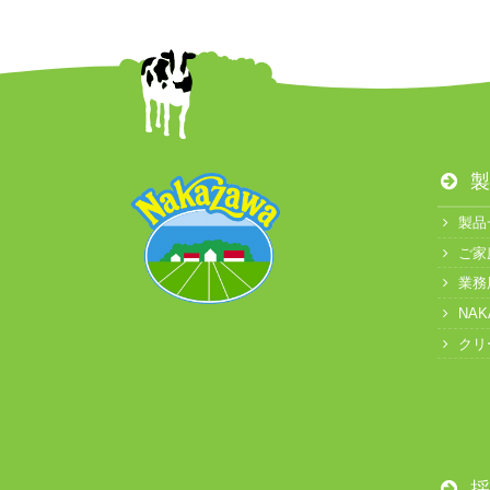
製
製品
ご家
業務
NA
クリ
採