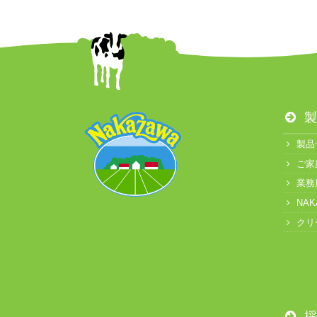
製
製品
ご家
業務
NA
クリ
採