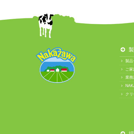
製
製品
ご家
業務
NA
クリ
採