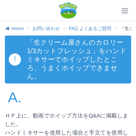
Home
お問い合わせ
FAQ よくあるご質問
「生ク
「生クリーム屋さんのカロリー
1/3カットフレッシュ」をハンド
!
ミキサーでホイップしたとこ
ろ、うまくホイップできませ
ん。
A.
ＨＰ上に、動画でホイップ方法をQ&Aに掲載しま
した。
ハンドミキサーを使用した場合と手立てを使用し